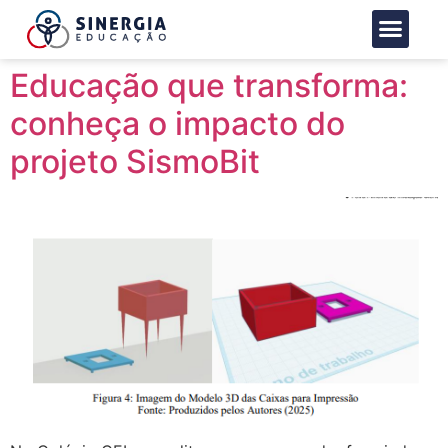
Nossas marcas
Formação com
Trabalhe conosc
Educação que transforma:
conheça o impacto do
projeto SismoBit