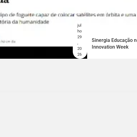
jul
ho
29
Sinergia Educação no
,
Innovation Week
20
26