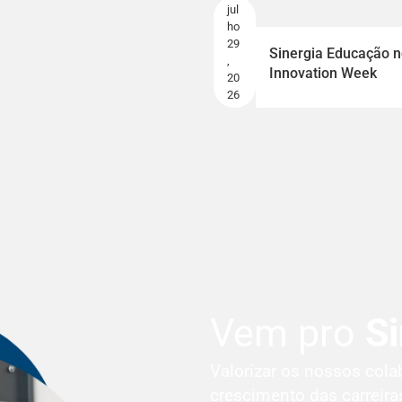
jul
ho
29
Sinergia Educação no
,
Innovation Week
20
26
Vem pro
Si
Valorizar os nossos cola
crescimento das carreiras