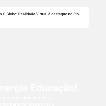
 O Globo: Realidade Virtual é destaque no Rio
nergia Educação!
boradores e impulsionar o
 faz parte da nossa cultura.