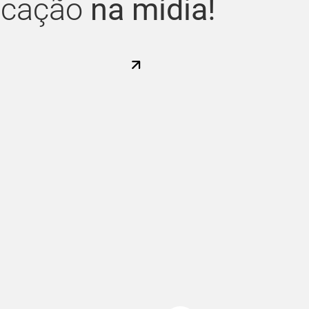
ucação
na mídia!