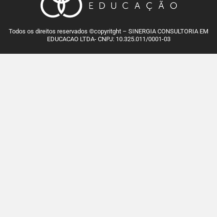
Todos os direitos reservados ©copyritght – SINERGIA CONSULTORIA EM
EDUCACAO LTDA- CNPJ: 10.325.011/0001-03