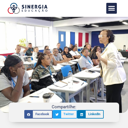
Nossas marcas
Formação com
Trabalhe conosc
Compartilhe:
Facebook
Twitter
LinkedIn